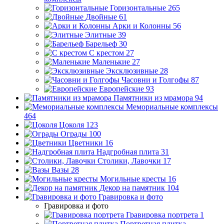
Горизонтальные
265
Двойные
61
Арки и Колонны
56
Элитные
39
Барельеф
30
С крестом
27
Маленькие
27
Эксклюзивные
28
Часовни и Голгофы
87
Европейские
93
Памятники из мрамора
94
Мемориальные комплексы
464
Цоколя
123
Ограды
100
Цветники
16
Надгробная плита
31
Столики, Лавочки
17
Вазы
28
Могильные кресты
16
Декор на памятник
104
Гравировка и фото
Гравировка и фото
Гравировка портрета
1
Портретная плитка