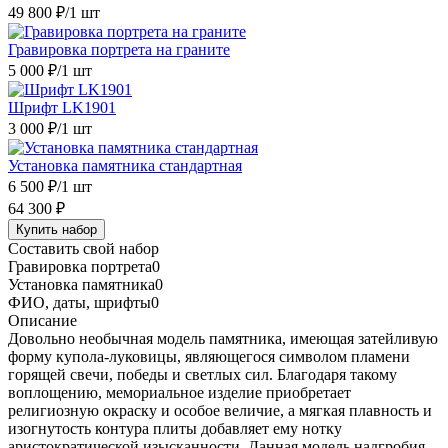
49 800 ₽
/1 шт
Гравировка портрета на граните
5 000 ₽
/1 шт
Шрифт LK1901
3 000 ₽
/1 шт
Установка памятника стандартная
6 500 ₽
/1 шт
64 300 ₽
Купить набор
Составить свой набор
Гравировка портрета
0
Установка памятника
0
ФИО, даты, шрифты
0
Описание
Довольно необычная модель памятника, имеющая затейливую
форму купола-луковицы, являющегося символом пламени
горящей свечи, победы и светлых сил. Благодаря такому
воплощению, мемориальное изделие приобретает
религиозную окраску и особое величие, а мягкая плавность и
изогнутость контура плиты добавляет ему нотку
аристократической изысканности. Данная модель надгробия