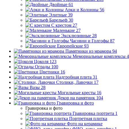
Двойные
61
Арки и Колонны
56
Элитные
39
Барельеф
30
С крестом
27
Маленькие
27
Эксклюзивные
28
Часовни и Голгофы
87
Европейские
93
Памятники из мрамора
94
Мемориальные комплексы
4
Цоколя
123
Ограды
100
Цветники
16
Надгробная плита
31
Столики, Лавочки
17
Вазы
28
Могильные кресты
16
Декор на памятник
104
Гравировка и фото
Гравировка и фото
Гравировка портрета
1
Портретная плитка
Фото на керамике
ФИО, даты, шрифты
1