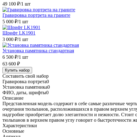
49 100 ₽
/1 шт
Гравировка портрета на граните
5 000 ₽
/1 шт
Шрифт LK1901
3 000 ₽
/1 шт
Установка памятника стандартная
6 500 ₽
/1 шт
63 600 ₽
Купить набор
Составить свой набор
Гравировка портрета
0
Установка памятника
0
ФИО, даты, шрифты
0
Описание
Представленная модель содержит в себе самые различные черты
очертания тюльпанов, расположившихся в правом верхнем углу
надгробие приобретает долю элегантности и нежности. Стоит о
тюльпанов в верхнем правом углу говорит о быстротечности жи
Характеристики
Основные
Артикул