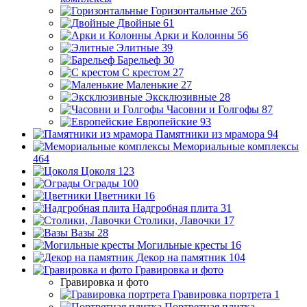
Горизонтальные
265
Двойные
61
Арки и Колонны
56
Элитные
39
Барельеф
30
С крестом
27
Маленькие
27
Эксклюзивные
28
Часовни и Голгофы
87
Европейские
93
Памятники из мрамора
94
Мемориальные комплексы
464
Цоколя
123
Ограды
100
Цветники
16
Надгробная плита
31
Столики, Лавочки
17
Вазы
28
Могильные кресты
16
Декор на памятник
104
Гравировка и фото
Гравировка и фото
Гравировка портрета
1
Портретная плитка