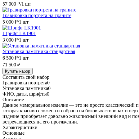
57 000 ₽
/1 шт
Гравировка портрета на граните
5 000 ₽
/1 шт
Шрифт LK1901
3 000 ₽
/1 шт
Установка памятника стандартная
6 500 ₽
/1 шт
71 500 ₽
Купить набор
Составить свой набор
Гравировка портрета
0
Установка памятника
0
ФИО, даты, шрифты
0
Описание
Данное мемориальное изделие — это не просто классический п
которая красиво сложена и собрана на боковых сторонах и ве
изделие приобретает довольно живописный внешний вид и позв
встречающиеся на его протяжении.
Характеристики
Основные
Артикул