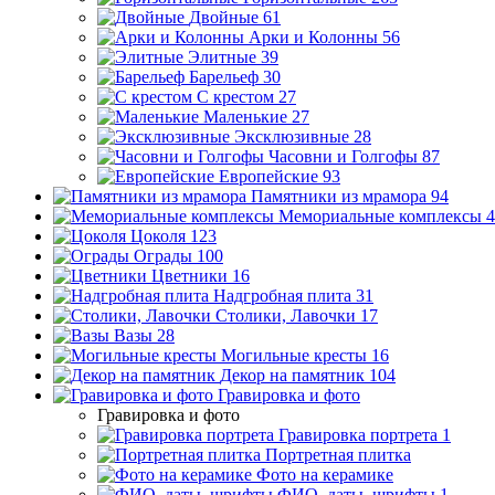
Двойные
61
Арки и Колонны
56
Элитные
39
Барельеф
30
С крестом
27
Маленькие
27
Эксклюзивные
28
Часовни и Голгофы
87
Европейские
93
Памятники из мрамора
94
Мемориальные комплексы
4
Цоколя
123
Ограды
100
Цветники
16
Надгробная плита
31
Столики, Лавочки
17
Вазы
28
Могильные кресты
16
Декор на памятник
104
Гравировка и фото
Гравировка и фото
Гравировка портрета
1
Портретная плитка
Фото на керамике
ФИО, даты, шрифты
1