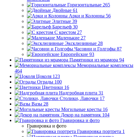
Горизонтальные
265
Двойные
61
Арки и Колонны
56
Элитные
39
Барельеф
30
С крестом
27
Маленькие
27
Эксклюзивные
28
Часовни и Голгофы
87
Европейские
93
Памятники из мрамора
94
Мемориальные комплексы
464
Цоколя
123
Ограды
100
Цветники
16
Надгробная плита
31
Столики, Лавочки
17
Вазы
28
Могильные кресты
16
Декор на памятник
104
Гравировка и фото
Гравировка и фото
Гравировка портрета
1
Портретная плитка