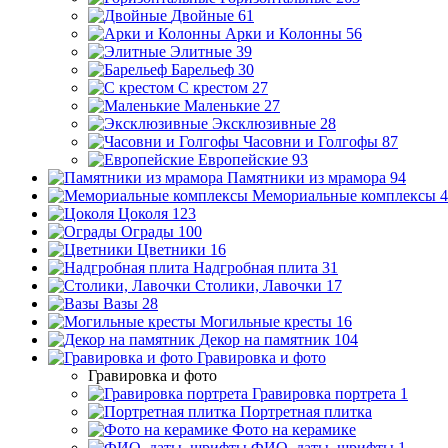
Двойные
61
Арки и Колонны
56
Элитные
39
Барельеф
30
С крестом
27
Маленькие
27
Эксклюзивные
28
Часовни и Голгофы
87
Европейские
93
Памятники из мрамора
94
Мемориальные комплексы
4
Цоколя
123
Ограды
100
Цветники
16
Надгробная плита
31
Столики, Лавочки
17
Вазы
28
Могильные кресты
16
Декор на памятник
104
Гравировка и фото
Гравировка и фото
Гравировка портрета
1
Портретная плитка
Фото на керамике
ФИО, даты, шрифты
1