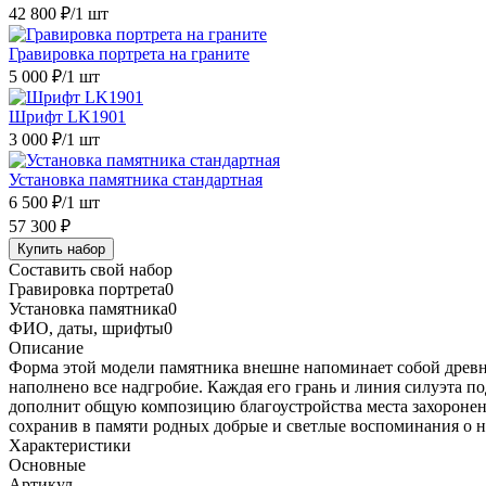
42 800 ₽
/1 шт
Гравировка портрета на граните
5 000 ₽
/1 шт
Шрифт LK1901
3 000 ₽
/1 шт
Установка памятника стандартная
6 500 ₽
/1 шт
57 300 ₽
Купить набор
Составить свой набор
Гравировка портрета
0
Установка памятника
0
ФИО, даты, шрифты
0
Описание
Форма этой модели памятника внешне напоминает собой древн
наполнено все надгробие. Каждая его грань и линия силуэта 
дополнит общую композицию благоустройства места захоронен
сохранив в памяти родных добрые и светлые воспоминания о н
Характеристики
Основные
Артикул