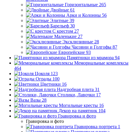
Горизонтальные
265
Двойные
61
Арки и Колонны
56
Элитные
39
Барельеф
30
С крестом
27
Маленькие
27
Эксклюзивные
28
Часовни и Голгофы
87
Европейские
93
Памятники из мрамора
94
Мемориальные комплексы
464
Цоколя
123
Ограды
100
Цветники
16
Надгробная плита
31
Столики, Лавочки
17
Вазы
28
Могильные кресты
16
Декор на памятник
104
Гравировка и фото
Гравировка и фото
Гравировка портрета
1
Портретная плитка