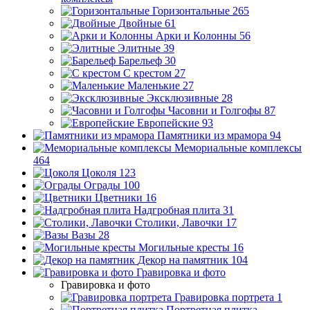
Горизонтальные
265
Двойные
61
Арки и Колонны
56
Элитные
39
Барельеф
30
С крестом
27
Маленькие
27
Эксклюзивные
28
Часовни и Голгофы
87
Европейские
93
Памятники из мрамора
94
Мемориальные комплексы
464
Цоколя
123
Ограды
100
Цветники
16
Надгробная плита
31
Столики, Лавочки
17
Вазы
28
Могильные кресты
16
Декор на памятник
104
Гравировка и фото
Гравировка и фото
Гравировка портрета
1
Портретная плитка