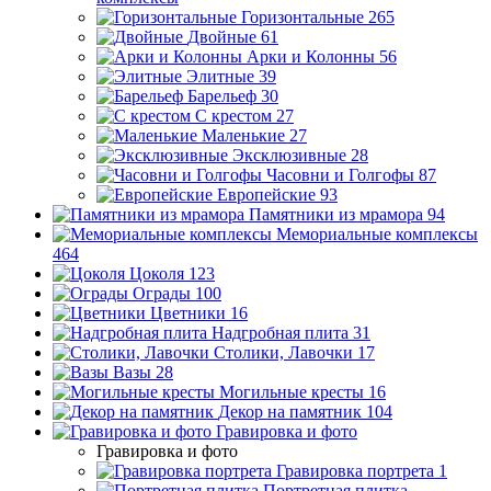
Горизонтальные
265
Двойные
61
Арки и Колонны
56
Элитные
39
Барельеф
30
С крестом
27
Маленькие
27
Эксклюзивные
28
Часовни и Голгофы
87
Европейские
93
Памятники из мрамора
94
Мемориальные комплексы
464
Цоколя
123
Ограды
100
Цветники
16
Надгробная плита
31
Столики, Лавочки
17
Вазы
28
Могильные кресты
16
Декор на памятник
104
Гравировка и фото
Гравировка и фото
Гравировка портрета
1
Портретная плитка