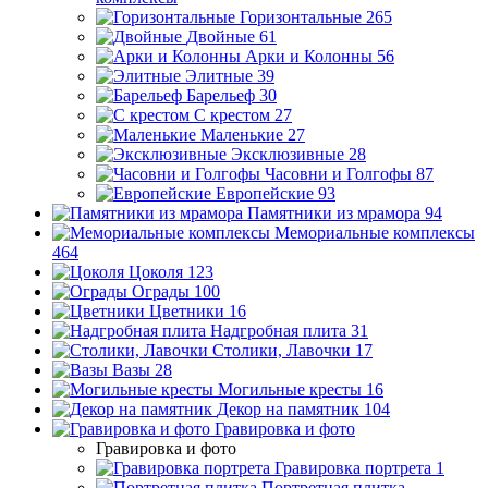
Горизонтальные
265
Двойные
61
Арки и Колонны
56
Элитные
39
Барельеф
30
С крестом
27
Маленькие
27
Эксклюзивные
28
Часовни и Голгофы
87
Европейские
93
Памятники из мрамора
94
Мемориальные комплексы
464
Цоколя
123
Ограды
100
Цветники
16
Надгробная плита
31
Столики, Лавочки
17
Вазы
28
Могильные кресты
16
Декор на памятник
104
Гравировка и фото
Гравировка и фото
Гравировка портрета
1
Портретная плитка