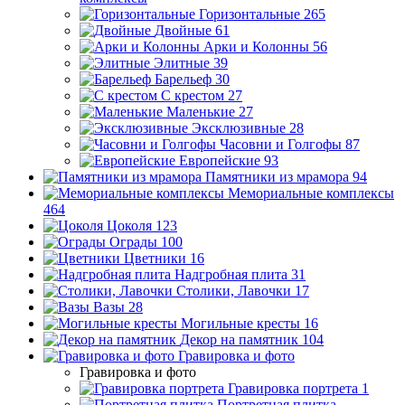
Горизонтальные
265
Двойные
61
Арки и Колонны
56
Элитные
39
Барельеф
30
С крестом
27
Маленькие
27
Эксклюзивные
28
Часовни и Голгофы
87
Европейские
93
Памятники из мрамора
94
Мемориальные комплексы
464
Цоколя
123
Ограды
100
Цветники
16
Надгробная плита
31
Столики, Лавочки
17
Вазы
28
Могильные кресты
16
Декор на памятник
104
Гравировка и фото
Гравировка и фото
Гравировка портрета
1
Портретная плитка