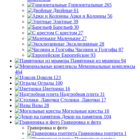
Горизонтальные
265
Двойные
61
Арки и Колонны
56
Элитные
39
Барельеф
30
С крестом
27
Маленькие
27
Эксклюзивные
28
Часовни и Голгофы
87
Европейские
93
Памятники из мрамора
94
Мемориальные комплексы
464
Цоколя
123
Ограды
100
Цветники
16
Надгробная плита
31
Столики, Лавочки
17
Вазы
28
Могильные кресты
16
Декор на памятник
104
Гравировка и фото
Гравировка и фото
Гравировка портрета
1
Портретная плитка