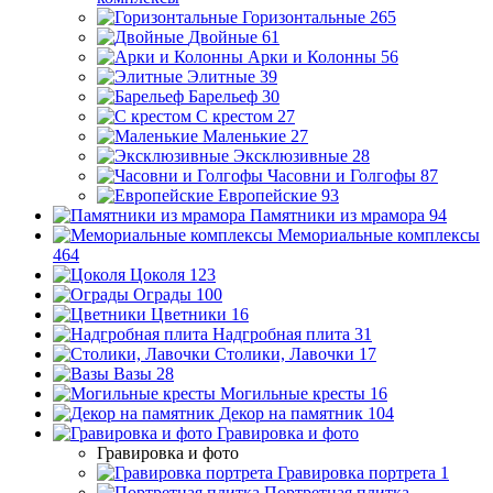
Горизонтальные
265
Двойные
61
Арки и Колонны
56
Элитные
39
Барельеф
30
С крестом
27
Маленькие
27
Эксклюзивные
28
Часовни и Голгофы
87
Европейские
93
Памятники из мрамора
94
Мемориальные комплексы
464
Цоколя
123
Ограды
100
Цветники
16
Надгробная плита
31
Столики, Лавочки
17
Вазы
28
Могильные кресты
16
Декор на памятник
104
Гравировка и фото
Гравировка и фото
Гравировка портрета
1
Портретная плитка