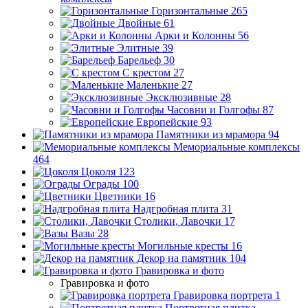
Горизонтальные
265
Двойные
61
Арки и Колонны
56
Элитные
39
Барельеф
30
С крестом
27
Маленькие
27
Эксклюзивные
28
Часовни и Голгофы
87
Европейские
93
Памятники из мрамора
94
Мемориальные комплексы
464
Цоколя
123
Ограды
100
Цветники
16
Надгробная плита
31
Столики, Лавочки
17
Вазы
28
Могильные кресты
16
Декор на памятник
104
Гравировка и фото
Гравировка и фото
Гравировка портрета
1
Портретная плитка