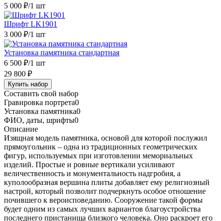
5 000 ₽
/1 шт
Шрифт LK1901
3 000 ₽
/1 шт
Установка памятника стандартная
6 500 ₽
/1 шт
29 800 ₽
Купить набор
Составить свой набор
Гравировка портрета
0
Установка памятника
0
ФИО, даты, шрифты
0
Описание
Изящная модель памятника, основой для которой послужил
прямоугольник – одна из традиционных геометрических
фигур, используемых при изготовлении мемориальных
изделий. Простые и ровные вертикали усиливают
величественность и монументальность надгробия, а
куполообразная вершина плиты добавляет ему религиозный
настрой, который позволит подчеркнуть особое отношение
почившего к вероисповеданию. Сооружение такой формы
будет одним из самых лучших вариантов благоустройства
последнего пристанища близкого человека. Оно раскроет его