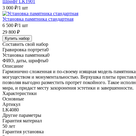
Шрифт LK1901
3 000 ₽
/1 шт
Установка памятника стандартная
6 500 ₽
/1 шт
29 800 ₽
Купить набор
Составить свой набор
Гравировка портрета
0
Установка памятника
0
ФИО, даты, шрифты
0
Описание
Гармонично сложенная и по-своему изящная модель памятник
могуществом и монументальностью. Верхушка плиты приставлен
позволяя выгодно разместить протрет покойного. Такое испол
мира, и придаст месту захоронения эстетики и завершенности.
Характеристики
Основные
Артикул
LK4080
Другие параметры
Гарантия материал
50 лет
Гарантия установка