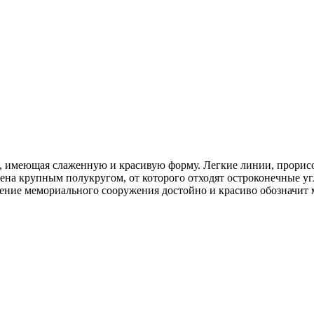
а, имеющая слаженную и красивую форму. Легкие линии, прори
а крупным полукругом, от которого отходят остроконечные угл
нение мемориального сооружения достойно и красиво обозначит 