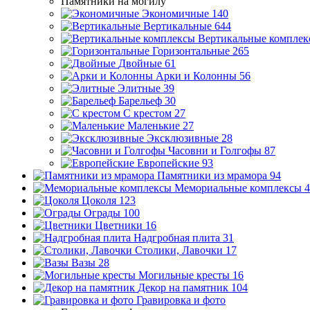
Памятники на могилу
Экономичные
140
Вертикальные
644
Вертикальные комплек
Горизонтальные
265
Двойные
61
Арки и Колонны
56
Элитные
39
Барельеф
30
С крестом
27
Маленькие
27
Эксклюзивные
28
Часовни и Голгофы
87
Европейские
93
Памятники из мрамора
94
Мемориальные комплексы
4
Цоколя
123
Ограды
100
Цветники
16
Надгробная плита
31
Столики, Лавочки
17
Вазы
28
Могильные кресты
16
Декор на памятник
104
Гравировка и фото