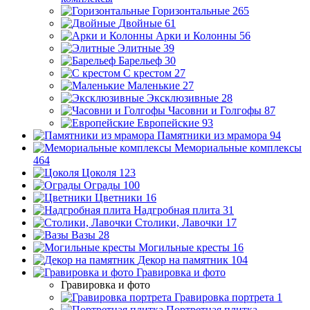
Горизонтальные
265
Двойные
61
Арки и Колонны
56
Элитные
39
Барельеф
30
С крестом
27
Маленькие
27
Эксклюзивные
28
Часовни и Голгофы
87
Европейские
93
Памятники из мрамора
94
Мемориальные комплексы
464
Цоколя
123
Ограды
100
Цветники
16
Надгробная плита
31
Столики, Лавочки
17
Вазы
28
Могильные кресты
16
Декор на памятник
104
Гравировка и фото
Гравировка и фото
Гравировка портрета
1
Портретная плитка