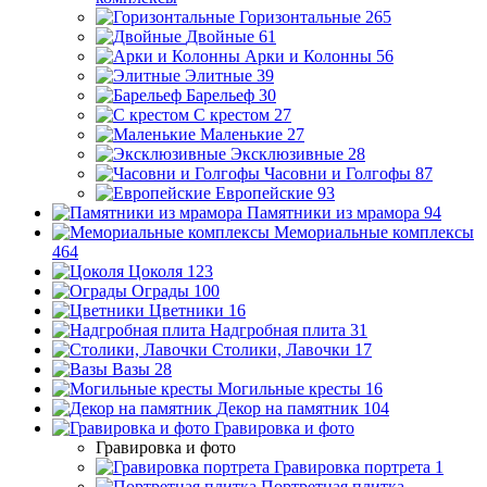
Горизонтальные
265
Двойные
61
Арки и Колонны
56
Элитные
39
Барельеф
30
С крестом
27
Маленькие
27
Эксклюзивные
28
Часовни и Голгофы
87
Европейские
93
Памятники из мрамора
94
Мемориальные комплексы
464
Цоколя
123
Ограды
100
Цветники
16
Надгробная плита
31
Столики, Лавочки
17
Вазы
28
Могильные кресты
16
Декор на памятник
104
Гравировка и фото
Гравировка и фото
Гравировка портрета
1
Портретная плитка