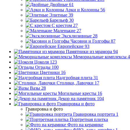
Двойные
61
Арки и Колонны
56
Элитные
39
Барельеф
30
С крестом
27
Маленькие
27
Эксклюзивные
28
Часовни и Голгофы
87
Европейские
93
Памятники из мрамора
94
Мемориальные комплексы
4
Цоколя
123
Ограды
100
Цветники
16
Надгробная плита
31
Столики, Лавочки
17
Вазы
28
Могильные кресты
16
Декор на памятник
104
Гравировка и фото
Гравировка и фото
Гравировка портрета
1
Портретная плитка
Фото на керамике
ФИО, даты, шрифты
1