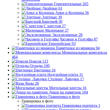
Горизонтальные
265
Двойные
61
Арки и Колонны
56
Элитные
39
Барельеф
30
С крестом
27
Маленькие
27
Эксклюзивные
28
Часовни и Голгофы
87
Европейские
93
Памятники из мрамора
94
Мемориальные комплексы
464
Цоколя
123
Ограды
100
Цветники
16
Надгробная плита
31
Столики, Лавочки
17
Вазы
28
Могильные кресты
16
Декор на памятник
104
Гравировка и фото
Гравировка и фото
Гравировка портрета
1
Портретная плитка