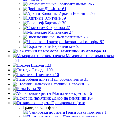
Горизонтальные
265
Двойные
61
Арки и Колонны
56
Элитные
39
Барельеф
30
С крестом
27
Маленькие
27
Эксклюзивные
28
Часовни и Голгофы
87
Европейские
93
Памятники из мрамора
94
Мемориальные комплексы
464
Цоколя
123
Ограды
100
Цветники
16
Надгробная плита
31
Столики, Лавочки
17
Вазы
28
Могильные кресты
16
Декор на памятник
104
Гравировка и фото
Гравировка и фото
Гравировка портрета
1
Портретная плитка