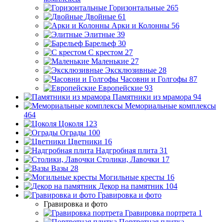
Горизонтальные
265
Двойные
61
Арки и Колонны
56
Элитные
39
Барельеф
30
С крестом
27
Маленькие
27
Эксклюзивные
28
Часовни и Голгофы
87
Европейские
93
Памятники из мрамора
94
Мемориальные комплексы
464
Цоколя
123
Ограды
100
Цветники
16
Надгробная плита
31
Столики, Лавочки
17
Вазы
28
Могильные кресты
16
Декор на памятник
104
Гравировка и фото
Гравировка и фото
Гравировка портрета
1
Портретная плитка