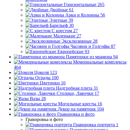
Горизонтальные
265
Двойные
61
Арки и Колонны
56
Элитные
39
Барельеф
30
С крестом
27
Маленькие
27
Эксклюзивные
28
Часовни и Голгофы
87
Европейские
93
Памятники из мрамора
94
Мемориальные комплексы
464
Цоколя
123
Ограды
100
Цветники
16
Надгробная плита
31
Столики, Лавочки
17
Вазы
28
Могильные кресты
16
Декор на памятник
104
Гравировка и фото
Гравировка и фото
Гравировка портрета
1
Портретная плитка