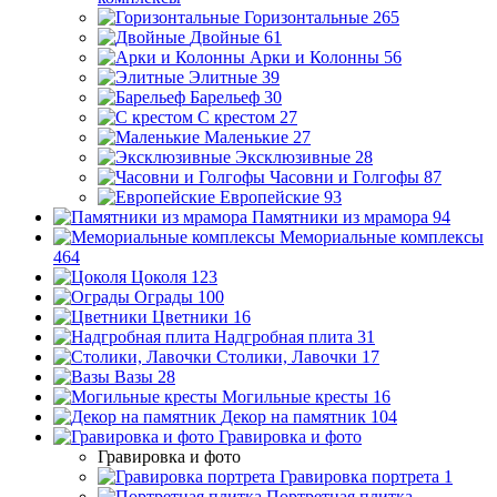
Горизонтальные
265
Двойные
61
Арки и Колонны
56
Элитные
39
Барельеф
30
С крестом
27
Маленькие
27
Эксклюзивные
28
Часовни и Голгофы
87
Европейские
93
Памятники из мрамора
94
Мемориальные комплексы
464
Цоколя
123
Ограды
100
Цветники
16
Надгробная плита
31
Столики, Лавочки
17
Вазы
28
Могильные кресты
16
Декор на памятник
104
Гравировка и фото
Гравировка и фото
Гравировка портрета
1
Портретная плитка