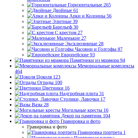
Горизонтальные
265
Двойные
61
Арки и Колонны
56
Элитные
39
Барельеф
30
С крестом
27
Маленькие
27
Эксклюзивные
28
Часовни и Голгофы
87
Европейские
93
Памятники из мрамора
94
Мемориальные комплексы
464
Цоколя
123
Ограды
100
Цветники
16
Надгробная плита
31
Столики, Лавочки
17
Вазы
28
Могильные кресты
16
Декор на памятник
104
Гравировка и фото
Гравировка и фото
Гравировка портрета
1
Портретная плитка