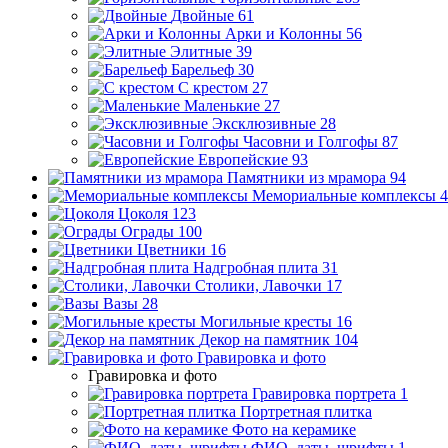
Двойные
61
Арки и Колонны
56
Элитные
39
Барельеф
30
С крестом
27
Маленькие
27
Эксклюзивные
28
Часовни и Голгофы
87
Европейские
93
Памятники из мрамора
94
Мемориальные комплексы
4
Цоколя
123
Ограды
100
Цветники
16
Надгробная плита
31
Столики, Лавочки
17
Вазы
28
Могильные кресты
16
Декор на памятник
104
Гравировка и фото
Гравировка и фото
Гравировка портрета
1
Портретная плитка
Фото на керамике
ФИО, даты, шрифты
1