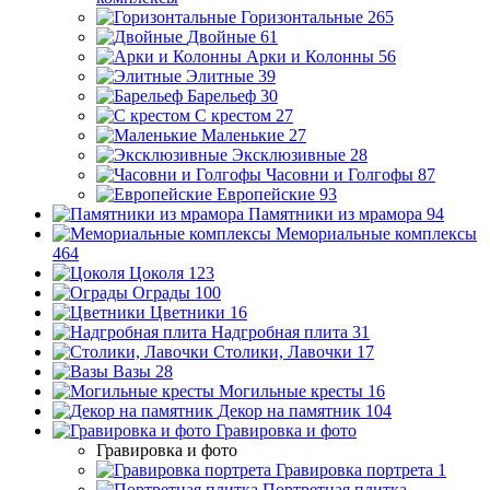
Горизонтальные
265
Двойные
61
Арки и Колонны
56
Элитные
39
Барельеф
30
С крестом
27
Маленькие
27
Эксклюзивные
28
Часовни и Голгофы
87
Европейские
93
Памятники из мрамора
94
Мемориальные комплексы
464
Цоколя
123
Ограды
100
Цветники
16
Надгробная плита
31
Столики, Лавочки
17
Вазы
28
Могильные кресты
16
Декор на памятник
104
Гравировка и фото
Гравировка и фото
Гравировка портрета
1
Портретная плитка