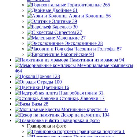
Горизонтальные
265
Двойные
61
Арки и Колонны
56
Элитные
39
Барельеф
30
С крестом
27
Маленькие
27
Эксклюзивные
28
Часовни и Голгофы
87
Европейские
93
Памятники из мрамора
94
Мемориальные комплексы
464
Цоколя
123
Ограды
100
Цветники
16
Надгробная плита
31
Столики, Лавочки
17
Вазы
28
Могильные кресты
16
Декор на памятник
104
Гравировка и фото
Гравировка и фото
Гравировка портрета
1
Портретная плитка