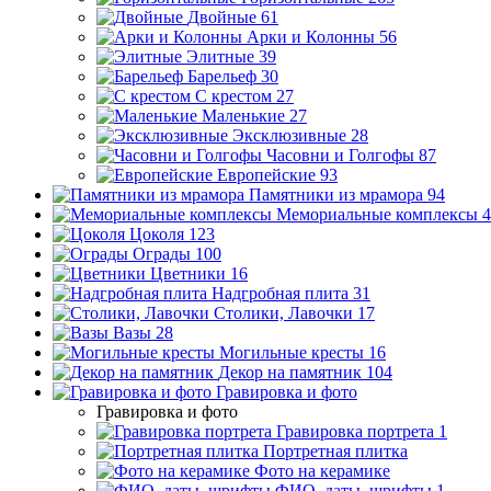
Двойные
61
Арки и Колонны
56
Элитные
39
Барельеф
30
С крестом
27
Маленькие
27
Эксклюзивные
28
Часовни и Голгофы
87
Европейские
93
Памятники из мрамора
94
Мемориальные комплексы
4
Цоколя
123
Ограды
100
Цветники
16
Надгробная плита
31
Столики, Лавочки
17
Вазы
28
Могильные кресты
16
Декор на памятник
104
Гравировка и фото
Гравировка и фото
Гравировка портрета
1
Портретная плитка
Фото на керамике
ФИО, даты, шрифты
1