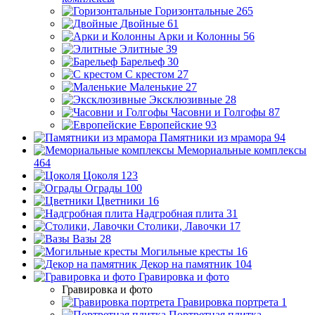
Горизонтальные
265
Двойные
61
Арки и Колонны
56
Элитные
39
Барельеф
30
С крестом
27
Маленькие
27
Эксклюзивные
28
Часовни и Голгофы
87
Европейские
93
Памятники из мрамора
94
Мемориальные комплексы
464
Цоколя
123
Ограды
100
Цветники
16
Надгробная плита
31
Столики, Лавочки
17
Вазы
28
Могильные кресты
16
Декор на памятник
104
Гравировка и фото
Гравировка и фото
Гравировка портрета
1
Портретная плитка